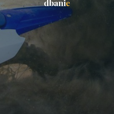
d
b
a
n
i
e