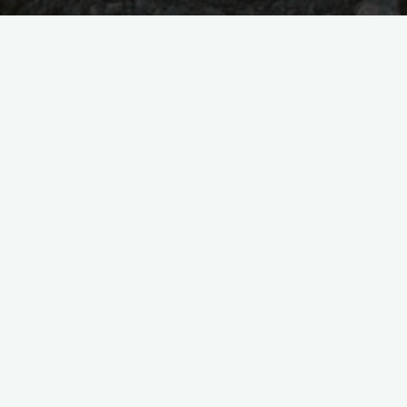
jazda
motocykl
techniki
zasady
Najważniejsze zasady i
techniki jazdy na żużlu
kasia
2023-08-18
Podstawowe zasady jazdy na żużlu Start: Jak