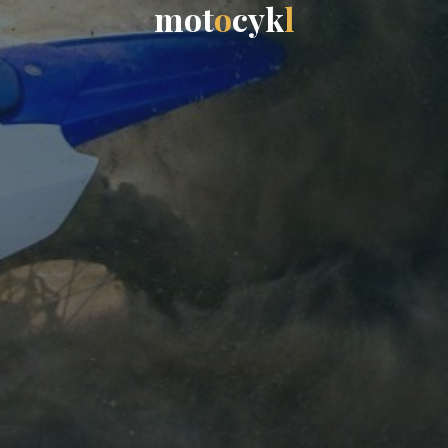
m
o
t
o
c
y
k
l