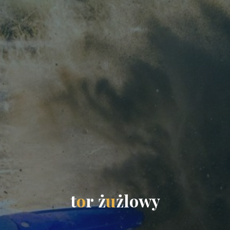
t
o
r
ż
u
ż
l
o
w
y