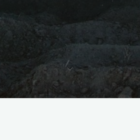
tor żużlowy
zaawansowany
Bezpieczeństwo na torze
żużlowym: porady dla