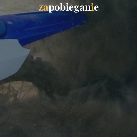
z
a
p
o
b
i
e
g
a
n
i
e