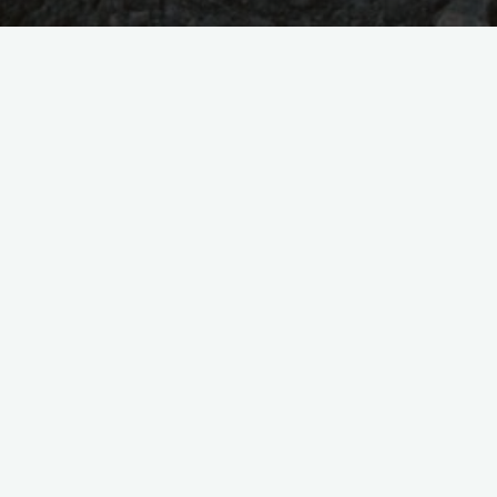
kontuzje
zapobieganie
Bezpieczeństwo na torze
żużlowym: skuteczne metody
zapobiegania kontuzjom
2023-10-27